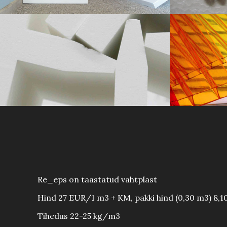
VAHTPLASTI JÄÄGID
PO
Re_eps on taastatud vahtplast
Hind 27 EUR/1 m3 + KM, pakki hind (0,30 m3) 8,1
Tihedus 22-25 kg/m3